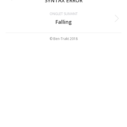
de
“SYNTAX ERROR“
précédent
commentaire
ONGLET SUIVANT
Falling
Projets
similaires
© Ben-Trakt 2018